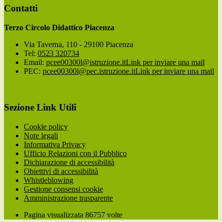
Contatti
Terzo Circolo Didattico Piacenza
Via Taverna, 110 - 29100 Piacenza
Tel:
0523 320734
Email:
pcee00300l@istruzione.it
Link per inviare una mail
PEC:
pcee00300l@pec.istruzione.it
Link per inviare una mail
Sezione Link Utili
Cookie policy
Note legali
Informativa Privacy
Ufficio Relazioni con il Pubblico
Dichiarazione di accessibilità
Obiettivi di accessibilità
Whistleblowing
Gestione consensi cookie
Amministrazione trasparente
Pagina visualizzata
86757
volte