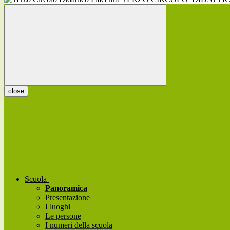
close
Scuola
Panoramica
Presentazione
I luoghi
Le persone
I numeri della scuola