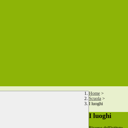
Home
>
Scuola
>
I luoghi
I luoghi
Risorse dell'istituto