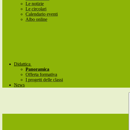
Le notizie
Le circolari
Calendario eventi
Albo online
Didattica
Panoramica
Offerta formativa
I progetti delle classi
News