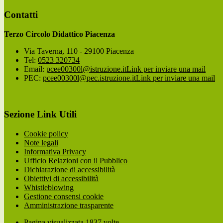
Contatti
Terzo Circolo Didattico Piacenza
Via Taverna, 110 - 29100 Piacenza
Tel:
0523 320734
Email:
pcee00300l@istruzione.it
Link per inviare una mail
PEC:
pcee00300l@pec.istruzione.it
Link per inviare una mail
Sezione Link Utili
Cookie policy
Note legali
Informativa Privacy
Ufficio Relazioni con il Pubblico
Dichiarazione di accessibilità
Obiettivi di accessibilità
Whistleblowing
Gestione consensi cookie
Amministrazione trasparente
Pagina visualizzata
1837
volte