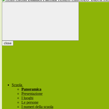
close
Scuola
Panoramica
Presentazione
I luoghi
Le persone
I numeri della scuola