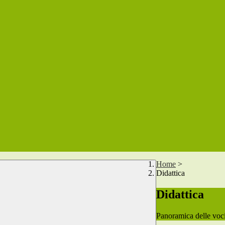
Home
>
Didattica
Didattica
Panoramica delle voc