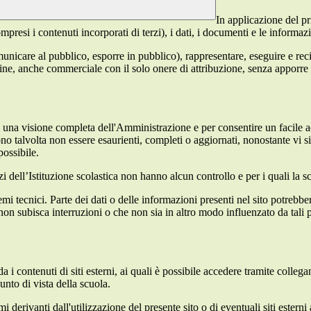
In applicazione del pr
si i contenuti incorporati di terzi), i dati, i documenti e le informazi
comunicare al pubblico, esporre in pubblico), rappresentare, eseguire e r
 fine, anche commerciale con il solo onere di attribuzione, senza apporre 
enti una visione completa dell'Amministrazione e per consentire un facile ac
ono talvolta non essere esaurienti, completi o aggiornati, nonostante vi
possibile.
izi dell’Istituzione scolastica non hanno alcun controllo e per i quali la
 tecnici. Parte dei dati o delle informazioni presenti nel sito potrebbero 
 non subisca interruzioni o che non sia in altro modo influenzato da tali 
 i contenuti di siti esterni, ai quali è possibile accedere tramite collegam
nto di vista della scuola.
derivanti dall'utilizzazione del presente sito o di eventuali siti esterni 