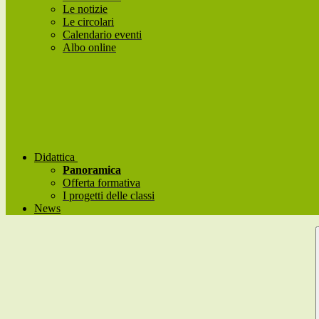
Le notizie
Le circolari
Calendario eventi
Albo online
Didattica
Panoramica
Offerta formativa
I progetti delle classi
News