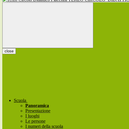
close
Scuola
Panoramica
Presentazione
I luoghi
Le persone
I numeri della scuola