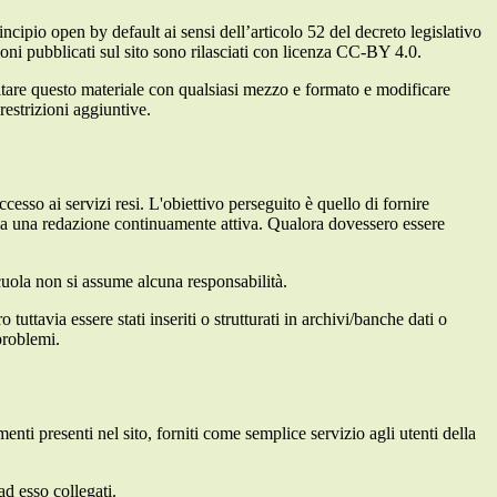
incipio open by default ai sensi dell’articolo 52 del decreto legislativo
oni pubblicati sul sito sono rilasciati con licenza CC-BY 4.0.
ecitare questo materiale con qualsiasi mezzo e formato e modificare
restrizioni aggiuntive.
cesso ai servizi resi. L'obiettivo perseguito è quello di fornire
 sia una redazione continuamente attiva. Qualora dovessero essere
 scuola non si assume alcuna responsabilità.
tuttavia essere stati inseriti o strutturati in archivi/banche dati o
problemi.
enti presenti nel sito, forniti come semplice servizio agli utenti della
ad esso collegati.