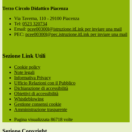
Terzo Circolo Didattico Piacenza
Via Taverna, 110 - 29100 Piacenza
Tel:
0523 320734
Email:
pcee00300l@istruzione.it
Link per inviare una mail
PEC:
pcee00300l@pec.istruzione.it
Link per inviare una mail
Sezione Link Utili
Cookie policy
Note legali
Informativa Privacy
Ufficio Relazioni con il Pubblico
Dichiarazione di accessibilità
Obiettivi di accessibilità
Whistleblowing
Gestione consensi cookie
Amministrazione trasparente
Pagina visualizzata
86718
volte
Sezione Copyright