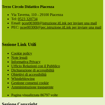
Terzo Circolo Didattico Piacenza
Via Taverna, 110 - 29100 Piacenza
Tel:
0523 320734
Email:
pcee00300l@istruzione.it
Link per inviare una mail
PEC:
pcee00300l@pec.istruzione.it
Link per inviare una mail
Sezione Link Utili
Cookie policy
Note legali
Informativa Privacy
Ufficio Relazioni con il Pubblico
Dichiarazione di accessibilità
Obiettivi di accessibilità
Whistleblowing
Gestione consensi cookie
Amministrazione trasparente
Pagina visualizzata
86797
volte
Sezione Copyright