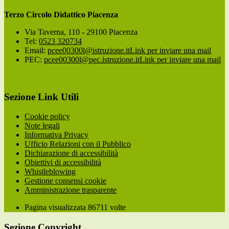
Terzo Circolo Didattico Piacenza
Via Taverna, 110 - 29100 Piacenza
Tel:
0523 320734
Email:
pcee00300l@istruzione.it
Link per inviare una mail
PEC:
pcee00300l@pec.istruzione.it
Link per inviare una mail
Sezione Link Utili
Cookie policy
Note legali
Informativa Privacy
Ufficio Relazioni con il Pubblico
Dichiarazione di accessibilità
Obiettivi di accessibilità
Whistleblowing
Gestione consensi cookie
Amministrazione trasparente
Pagina visualizzata
86711
volte
Sezione Copyright