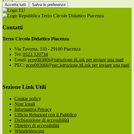
Accetta tutti
Salva le preferenze
Terzo Circolo Didattico Piacenza
Contatti
Terzo Circolo Didattico Piacenza
Via Taverna, 110 - 29100 Piacenza
Tel:
0523 320734
Email:
pcee00300l@istruzione.it
Link per inviare una mail
PEC:
pcee00300l@pec.istruzione.it
Link per inviare una mail
Sezione Link Utili
Cookie policy
Note legali
Informativa Privacy
Ufficio Relazioni con il Pubblico
Dichiarazione di accessibilità
Obiettivi di accessibilità
Whistleblowing