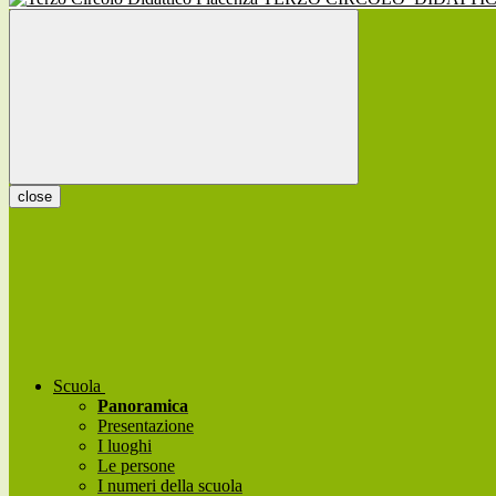
close
Scuola
Panoramica
Presentazione
I luoghi
Le persone
I numeri della scuola