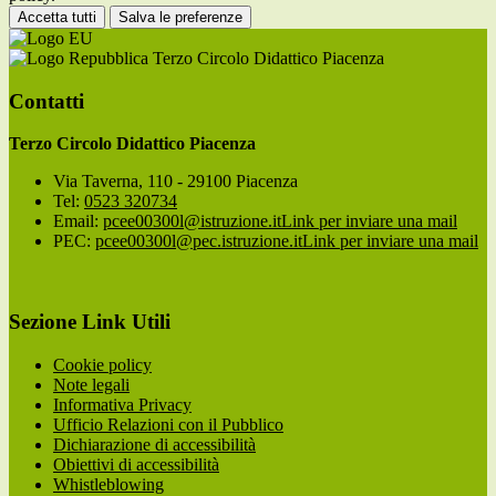
Accetta tutti
Salva le preferenze
Terzo Circolo Didattico Piacenza
Contatti
Terzo Circolo Didattico Piacenza
Via Taverna, 110 - 29100 Piacenza
Tel:
0523 320734
Email:
pcee00300l@istruzione.it
Link per inviare una mail
PEC:
pcee00300l@pec.istruzione.it
Link per inviare una mail
Sezione Link Utili
Cookie policy
Note legali
Informativa Privacy
Ufficio Relazioni con il Pubblico
Dichiarazione di accessibilità
Obiettivi di accessibilità
Whistleblowing