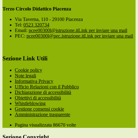
Terzo Circolo Didattico Piacenza
Via Taverna, 110 - 29100 Piacenza
Tel:
0523 320734
Email:
pcee00300l@istruzione.it
Link per inviare una mail
PEC:
pcee00300l@pec.istruzione.it
Link per inviare una mail
Sezione Link Utili
Cookie policy
Note legali
Informativa Privacy
Ufficio Relazioni con il Pubblico
Dichiarazione di accessibilità
Obiettivi di accessibilità
Whistleblowing
Gestione consensi cookie
Amministrazione trasparente
Pagina visualizzata
86670
volte
Sezione Copyright