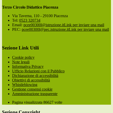
Terzo Circolo Didattico Piacenza
Via Taverna, 110 - 29100 Piacenza
Tel:
0523 320734
Email:
pcee00300l@istruzione.it
Link per inviare una mail
PEC:
pcee00300l@pec.istruzione.it
Link per inviare una mail
Sezione Link Utili
Cookie policy
Note legali
Informativa Privacy
Ufficio Relazioni con il Pubblico
Dichiarazione di accessibilità
Obiettivi di accessibilità
Whistleblowing
Gestione consensi cookie
Amministrazione trasparente
Pagina visualizzata
86627
volte
Sezione Copyright