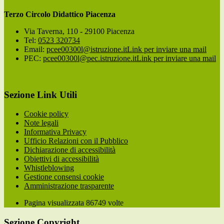
Terzo Circolo Didattico Piacenza
Via Taverna, 110 - 29100 Piacenza
Tel:
0523 320734
Email:
pcee00300l@istruzione.it
Link per inviare una mail
PEC:
pcee00300l@pec.istruzione.it
Link per inviare una mail
Sezione Link Utili
Cookie policy
Note legali
Informativa Privacy
Ufficio Relazioni con il Pubblico
Dichiarazione di accessibilità
Obiettivi di accessibilità
Whistleblowing
Gestione consensi cookie
Amministrazione trasparente
Pagina visualizzata
86749
volte
Sezione Copyright