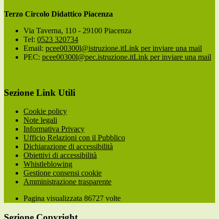
Terzo Circolo Didattico Piacenza
Via Taverna, 110 - 29100 Piacenza
Tel:
0523 320734
Email:
pcee00300l@istruzione.it
Link per inviare una mail
PEC:
pcee00300l@pec.istruzione.it
Link per inviare una mail
Sezione Link Utili
Cookie policy
Note legali
Informativa Privacy
Ufficio Relazioni con il Pubblico
Dichiarazione di accessibilità
Obiettivi di accessibilità
Whistleblowing
Gestione consensi cookie
Amministrazione trasparente
Pagina visualizzata
86727
volte
Sezione Copyright