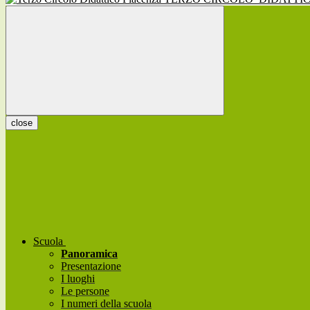
close
Scuola
Panoramica
Presentazione
I luoghi
Le persone
I numeri della scuola