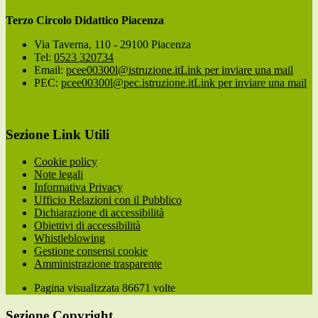
Terzo Circolo Didattico Piacenza
Via Taverna, 110 - 29100 Piacenza
Tel:
0523 320734
Email:
pcee00300l@istruzione.it
Link per inviare una mail
PEC:
pcee00300l@pec.istruzione.it
Link per inviare una mail
Sezione Link Utili
Cookie policy
Note legali
Informativa Privacy
Ufficio Relazioni con il Pubblico
Dichiarazione di accessibilità
Obiettivi di accessibilità
Whistleblowing
Gestione consensi cookie
Amministrazione trasparente
Pagina visualizzata
86671
volte
Sezione Copyright