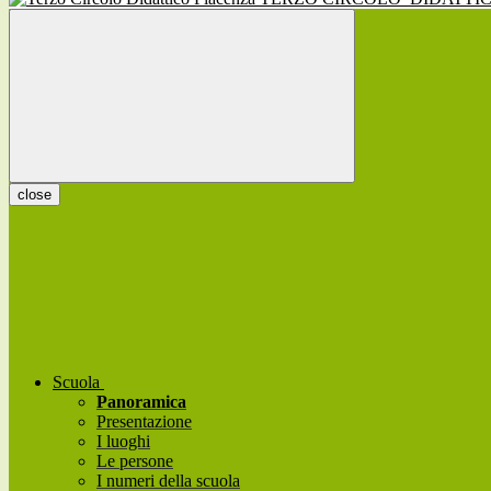
close
Scuola
Panoramica
Presentazione
I luoghi
Le persone
I numeri della scuola