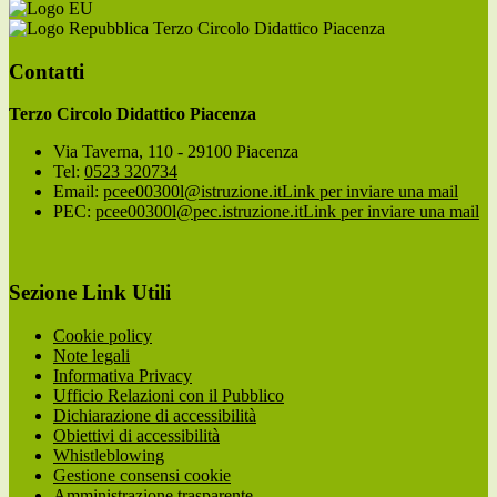
Terzo Circolo Didattico Piacenza
Contatti
Terzo Circolo Didattico Piacenza
Via Taverna, 110 - 29100 Piacenza
Tel:
0523 320734
Email:
pcee00300l@istruzione.it
Link per inviare una mail
PEC:
pcee00300l@pec.istruzione.it
Link per inviare una mail
Sezione Link Utili
Cookie policy
Note legali
Informativa Privacy
Ufficio Relazioni con il Pubblico
Dichiarazione di accessibilità
Obiettivi di accessibilità
Whistleblowing
Gestione consensi cookie
Amministrazione trasparente