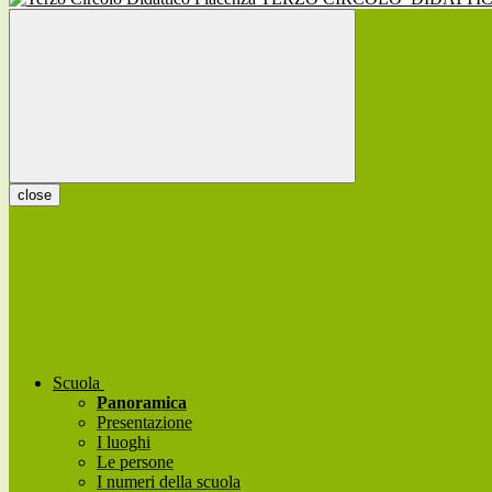
close
Scuola
Panoramica
Presentazione
I luoghi
Le persone
I numeri della scuola