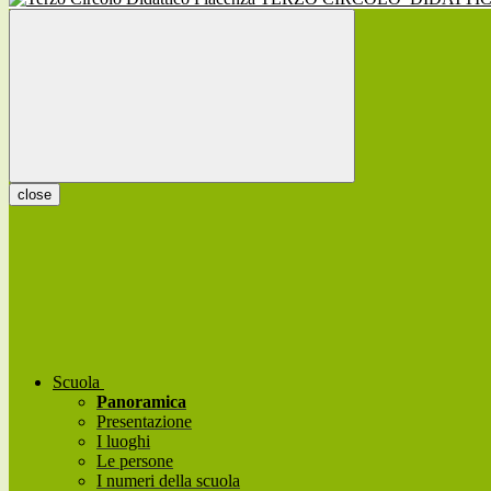
close
Scuola
Panoramica
Presentazione
I luoghi
Le persone
I numeri della scuola