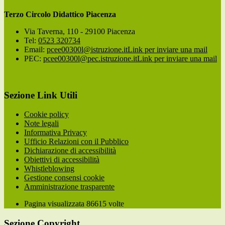
Terzo Circolo Didattico Piacenza
Via Taverna, 110 - 29100 Piacenza
Tel:
0523 320734
Email:
pcee00300l@istruzione.it
Link per inviare una mail
PEC:
pcee00300l@pec.istruzione.it
Link per inviare una mail
Sezione Link Utili
Cookie policy
Note legali
Informativa Privacy
Ufficio Relazioni con il Pubblico
Dichiarazione di accessibilità
Obiettivi di accessibilità
Whistleblowing
Gestione consensi cookie
Amministrazione trasparente
Pagina visualizzata
86615
volte
Sezione Copyright