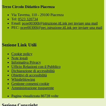
Terzo Circolo Didattico Piacenza
Via Taverna, 110 - 29100 Piacenza
Tel:
0523 320734
Email:
pcee00300l@istruzione.it
Link per inviare una mail
PEC:
pcee00300l@pec.istruzione.it
Link per inviare una mail
Sezione Link Utili
Cookie policy
Note legali
Informativa Privacy
Ufficio Relazioni con il Pubblico
Dichiarazione di accessibilità
Obiettivi di accessibilità
Whistleblowing
Gestione consensi cookie
Amministrazione trasparente
Pagina visualizzata
86728
volte
Sezione Copyright