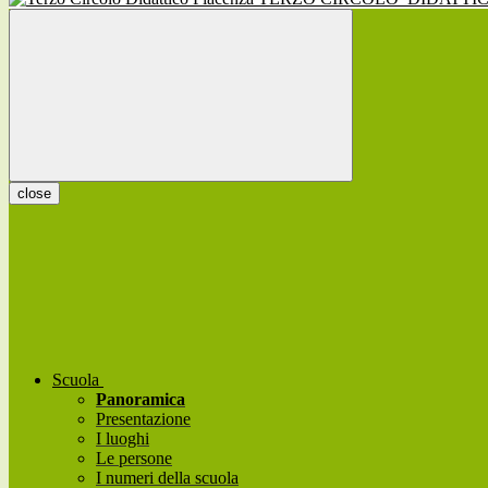
close
Scuola
Panoramica
Presentazione
I luoghi
Le persone
I numeri della scuola