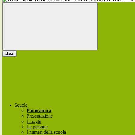
close
Scuola
Panoramica
Presentazione
I luoghi
Le persone
I numeri della scuola