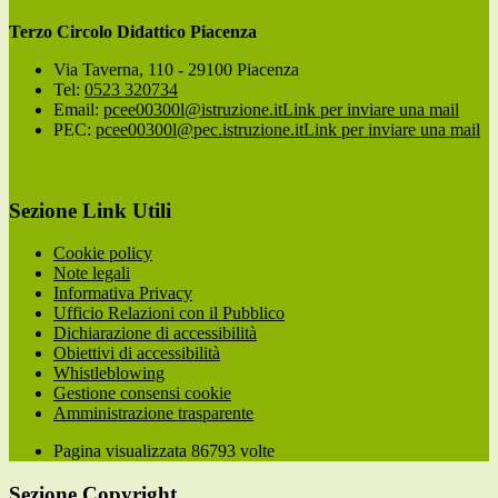
Terzo Circolo Didattico Piacenza
Via Taverna, 110 - 29100 Piacenza
Tel:
0523 320734
Email:
pcee00300l@istruzione.it
Link per inviare una mail
PEC:
pcee00300l@pec.istruzione.it
Link per inviare una mail
Sezione Link Utili
Cookie policy
Note legali
Informativa Privacy
Ufficio Relazioni con il Pubblico
Dichiarazione di accessibilità
Obiettivi di accessibilità
Whistleblowing
Gestione consensi cookie
Amministrazione trasparente
Pagina visualizzata
86793
volte
Sezione Copyright