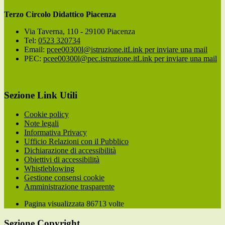
Terzo Circolo Didattico Piacenza
Via Taverna, 110 - 29100 Piacenza
Tel:
0523 320734
Email:
pcee00300l@istruzione.it
Link per inviare una mail
PEC:
pcee00300l@pec.istruzione.it
Link per inviare una mail
Sezione Link Utili
Cookie policy
Note legali
Informativa Privacy
Ufficio Relazioni con il Pubblico
Dichiarazione di accessibilità
Obiettivi di accessibilità
Whistleblowing
Gestione consensi cookie
Amministrazione trasparente
Pagina visualizzata
86713
volte
Sezione Copyright