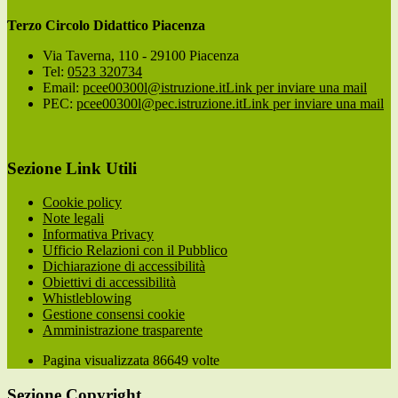
Terzo Circolo Didattico Piacenza
Via Taverna, 110 - 29100 Piacenza
Tel:
0523 320734
Email:
pcee00300l@istruzione.it
Link per inviare una mail
PEC:
pcee00300l@pec.istruzione.it
Link per inviare una mail
Sezione Link Utili
Cookie policy
Note legali
Informativa Privacy
Ufficio Relazioni con il Pubblico
Dichiarazione di accessibilità
Obiettivi di accessibilità
Whistleblowing
Gestione consensi cookie
Amministrazione trasparente
Pagina visualizzata
86649
volte
Sezione Copyright