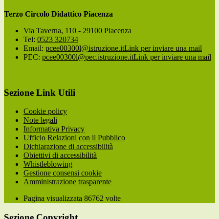
Terzo Circolo Didattico Piacenza
Via Taverna, 110 - 29100 Piacenza
Tel:
0523 320734
Email:
pcee00300l@istruzione.it
Link per inviare una mail
PEC:
pcee00300l@pec.istruzione.it
Link per inviare una mail
Sezione Link Utili
Cookie policy
Note legali
Informativa Privacy
Ufficio Relazioni con il Pubblico
Dichiarazione di accessibilità
Obiettivi di accessibilità
Whistleblowing
Gestione consensi cookie
Amministrazione trasparente
Pagina visualizzata
86762
volte
Sezione Copyright