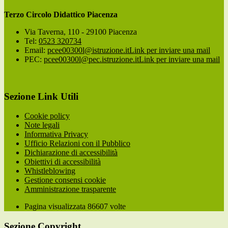
Terzo Circolo Didattico Piacenza
Via Taverna, 110 - 29100 Piacenza
Tel:
0523 320734
Email:
pcee00300l@istruzione.it
Link per inviare una mail
PEC:
pcee00300l@pec.istruzione.it
Link per inviare una mail
Sezione Link Utili
Cookie policy
Note legali
Informativa Privacy
Ufficio Relazioni con il Pubblico
Dichiarazione di accessibilità
Obiettivi di accessibilità
Whistleblowing
Gestione consensi cookie
Amministrazione trasparente
Pagina visualizzata
86607
volte
Sezione Copyright