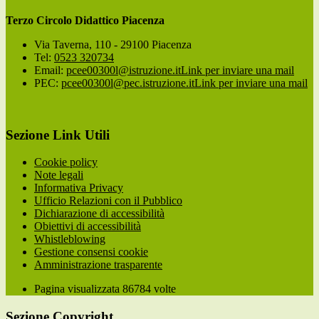
Terzo Circolo Didattico Piacenza
Via Taverna, 110 - 29100 Piacenza
Tel:
0523 320734
Email:
pcee00300l@istruzione.it
Link per inviare una mail
PEC:
pcee00300l@pec.istruzione.it
Link per inviare una mail
Sezione Link Utili
Cookie policy
Note legali
Informativa Privacy
Ufficio Relazioni con il Pubblico
Dichiarazione di accessibilità
Obiettivi di accessibilità
Whistleblowing
Gestione consensi cookie
Amministrazione trasparente
Pagina visualizzata
86784
volte
Sezione Copyright