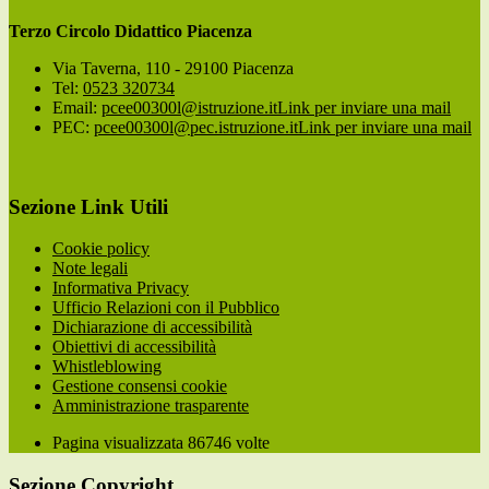
Terzo Circolo Didattico Piacenza
Via Taverna, 110 - 29100 Piacenza
Tel:
0523 320734
Email:
pcee00300l@istruzione.it
Link per inviare una mail
PEC:
pcee00300l@pec.istruzione.it
Link per inviare una mail
Sezione Link Utili
Cookie policy
Note legali
Informativa Privacy
Ufficio Relazioni con il Pubblico
Dichiarazione di accessibilità
Obiettivi di accessibilità
Whistleblowing
Gestione consensi cookie
Amministrazione trasparente
Pagina visualizzata
86746
volte
Sezione Copyright