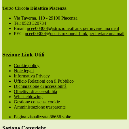
Terzo Circolo Didattico Piacenza
Via Taverna, 110 - 29100 Piacenza
Tel:
0523 320734
Email:
pcee00300l@istruzione.it
Link per inviare una mail
PEC:
pcee00300l@pec.istruzione.it
Link per inviare una mail
Sezione Link Utili
Cookie policy
Note legali
Informativa Privacy
Ufficio Relazioni con il Pubblico
Dichiarazione di accessibilità
Obiettivi di accessibilità
Whistleblowing
Gestione consensi cookie
Amministrazione trasparente
Pagina visualizzata
86656
volte
Sezione Copyright