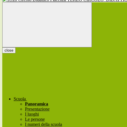
close
Scuola
Panoramica
Presentazione
I luoghi
Le persone
I numeri della scuola