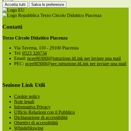
Accetta tutti
Salva le preferenze
Terzo Circolo Didattico Piacenza
Contatti
Terzo Circolo Didattico Piacenza
Via Taverna, 110 - 29100 Piacenza
Tel:
0523 320734
Email:
pcee00300l@istruzione.it
Link per inviare una mail
PEC:
pcee00300l@pec.istruzione.it
Link per inviare una mail
Sezione Link Utili
Cookie policy
Note legali
Informativa Privacy
Ufficio Relazioni con il Pubblico
Dichiarazione di accessibilità
Obiettivi di accessibilità
Whistleblowing