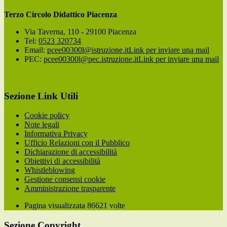
Terzo Circolo Didattico Piacenza
Via Taverna, 110 - 29100 Piacenza
Tel:
0523 320734
Email:
pcee00300l@istruzione.it
Link per inviare una mail
PEC:
pcee00300l@pec.istruzione.it
Link per inviare una mail
Sezione Link Utili
Cookie policy
Note legali
Informativa Privacy
Ufficio Relazioni con il Pubblico
Dichiarazione di accessibilità
Obiettivi di accessibilità
Whistleblowing
Gestione consensi cookie
Amministrazione trasparente
Pagina visualizzata
86621
volte
Sezione Copyright