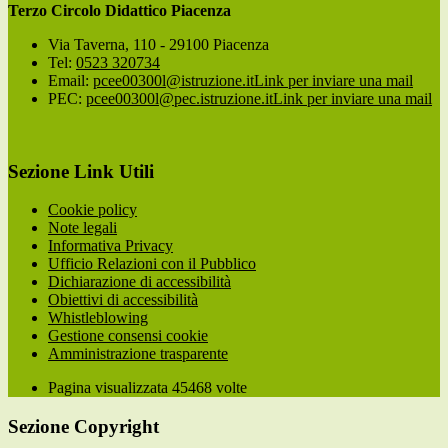
Terzo Circolo Didattico Piacenza
Via Taverna, 110 - 29100 Piacenza
Tel:
0523 320734
Email:
pcee00300l@istruzione.it
Link per inviare una mail
PEC:
pcee00300l@pec.istruzione.it
Link per inviare una mail
Sezione Link Utili
Cookie policy
Note legali
Informativa Privacy
Ufficio Relazioni con il Pubblico
Dichiarazione di accessibilità
Obiettivi di accessibilità
Whistleblowing
Gestione consensi cookie
Amministrazione trasparente
Pagina visualizzata
45468
volte
Sezione Copyright