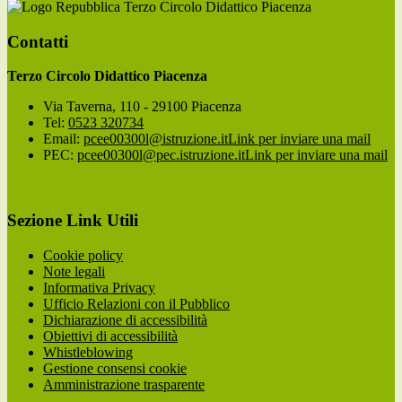
Terzo Circolo Didattico Piacenza
Contatti
Terzo Circolo Didattico Piacenza
Via Taverna, 110 - 29100 Piacenza
Tel:
0523 320734
Email:
pcee00300l@istruzione.it
Link per inviare una mail
PEC:
pcee00300l@pec.istruzione.it
Link per inviare una mail
Sezione Link Utili
Cookie policy
Note legali
Informativa Privacy
Ufficio Relazioni con il Pubblico
Dichiarazione di accessibilità
Obiettivi di accessibilità
Whistleblowing
Gestione consensi cookie
Amministrazione trasparente