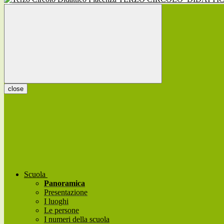
close
Scuola
Panoramica
Presentazione
I luoghi
Le persone
I numeri della scuola