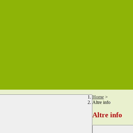
Home
>
Altre info
Altre info