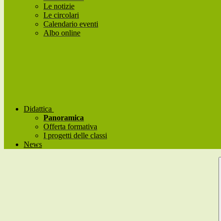
Le notizie
Le circolari
Calendario eventi
Albo online
Didattica
Panoramica
Offerta formativa
I progetti delle classi
News