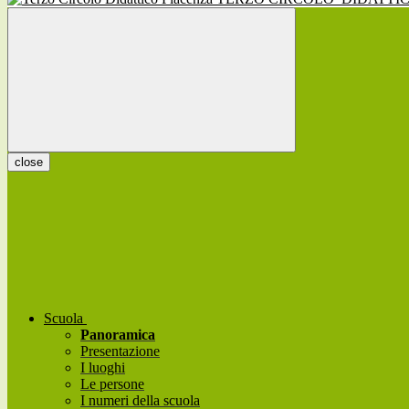
close
Scuola
Panoramica
Presentazione
I luoghi
Le persone
I numeri della scuola