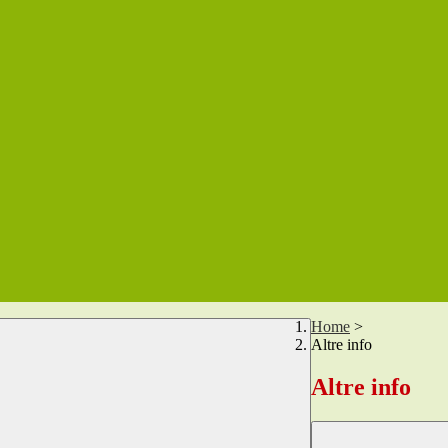
Home
>
Altre info
Altre info