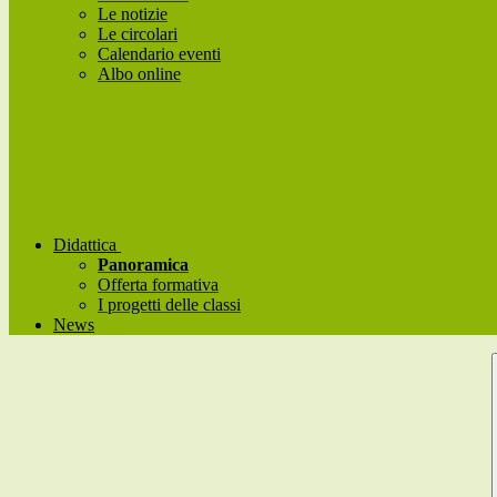
Le notizie
Le circolari
Calendario eventi
Albo online
Didattica
Panoramica
Offerta formativa
I progetti delle classi
News