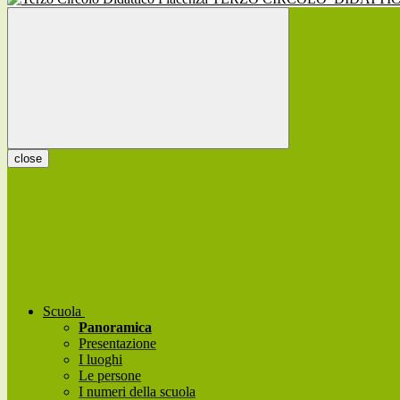
close
Scuola
Panoramica
Presentazione
I luoghi
Le persone
I numeri della scuola