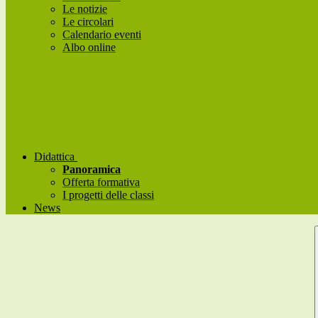
Le notizie
Le circolari
Calendario eventi
Albo online
Didattica
Panoramica
Offerta formativa
I progetti delle classi
News