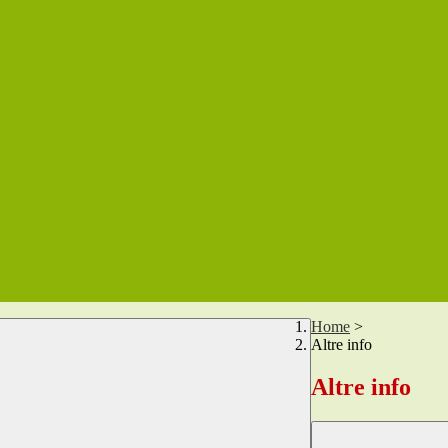
Home
>
Altre info
Altre info