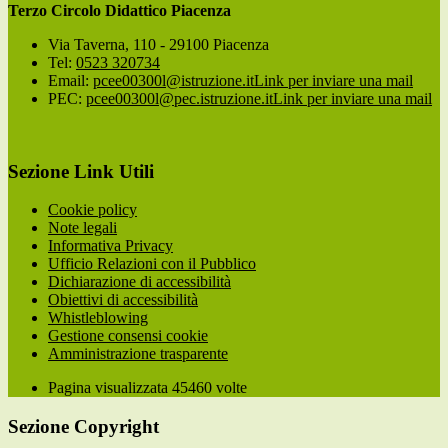
Terzo Circolo Didattico Piacenza
Via Taverna, 110 - 29100 Piacenza
Tel:
0523 320734
Email:
pcee00300l@istruzione.it
Link per inviare una mail
PEC:
pcee00300l@pec.istruzione.it
Link per inviare una mail
Sezione Link Utili
Cookie policy
Note legali
Informativa Privacy
Ufficio Relazioni con il Pubblico
Dichiarazione di accessibilità
Obiettivi di accessibilità
Whistleblowing
Gestione consensi cookie
Amministrazione trasparente
Pagina visualizzata
45460
volte
Sezione Copyright