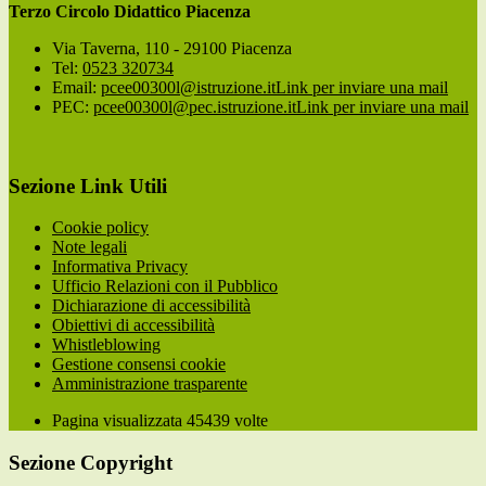
Terzo Circolo Didattico Piacenza
Via Taverna, 110 - 29100 Piacenza
Tel:
0523 320734
Email:
pcee00300l@istruzione.it
Link per inviare una mail
PEC:
pcee00300l@pec.istruzione.it
Link per inviare una mail
Sezione Link Utili
Cookie policy
Note legali
Informativa Privacy
Ufficio Relazioni con il Pubblico
Dichiarazione di accessibilità
Obiettivi di accessibilità
Whistleblowing
Gestione consensi cookie
Amministrazione trasparente
Pagina visualizzata
45439
volte
Sezione Copyright