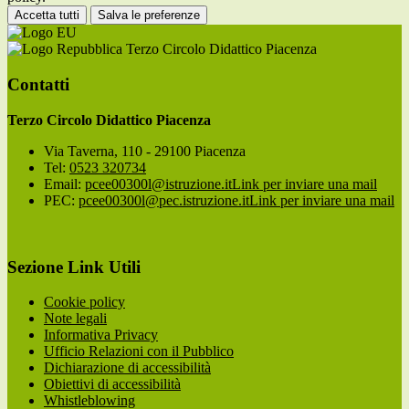
Accetta tutti
Salva le preferenze
Terzo Circolo Didattico Piacenza
Contatti
Terzo Circolo Didattico Piacenza
Via Taverna, 110 - 29100 Piacenza
Tel:
0523 320734
Email:
pcee00300l@istruzione.it
Link per inviare una mail
PEC:
pcee00300l@pec.istruzione.it
Link per inviare una mail
Sezione Link Utili
Cookie policy
Note legali
Informativa Privacy
Ufficio Relazioni con il Pubblico
Dichiarazione di accessibilità
Obiettivi di accessibilità
Whistleblowing