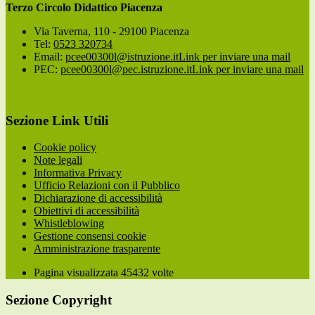
Terzo Circolo Didattico Piacenza
Via Taverna, 110 - 29100 Piacenza
Tel:
0523 320734
Email:
pcee00300l@istruzione.it
Link per inviare una mail
PEC:
pcee00300l@pec.istruzione.it
Link per inviare una mail
Sezione Link Utili
Cookie policy
Note legali
Informativa Privacy
Ufficio Relazioni con il Pubblico
Dichiarazione di accessibilità
Obiettivi di accessibilità
Whistleblowing
Gestione consensi cookie
Amministrazione trasparente
Pagina visualizzata
45432
volte
Sezione Copyright