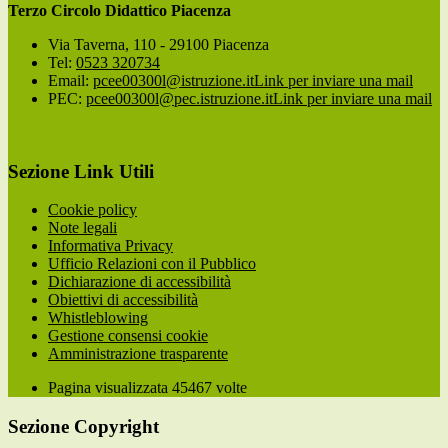
Terzo Circolo Didattico Piacenza
Via Taverna, 110 - 29100 Piacenza
Tel:
0523 320734
Email:
pcee00300l@istruzione.it
Link per inviare una mail
PEC:
pcee00300l@pec.istruzione.it
Link per inviare una mail
Sezione Link Utili
Cookie policy
Note legali
Informativa Privacy
Ufficio Relazioni con il Pubblico
Dichiarazione di accessibilità
Obiettivi di accessibilità
Whistleblowing
Gestione consensi cookie
Amministrazione trasparente
Pagina visualizzata
45467
volte
Sezione Copyright