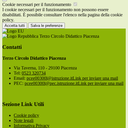
Cookie necessari per il funzionamento
I cookie necessari per il funzionamento non possono essere
disabilitati. È possibile consultare l'elenco nella pagina della cookie
policy.
Accetta tutti
Salva le preferenze
Terzo Circolo Didattico Piacenza
Contatti
Terzo Circolo Didattico Piacenza
Via Taverna, 110 - 29100 Piacenza
Tel:
0523 320734
Email:
pcee00300l@istruzione.it
Link per inviare una mail
PEC:
pcee00300l@pec.istruzione.it
Link per inviare una mail
Sezione Link Utili
Cookie policy
Note legali
Informativa Privacy