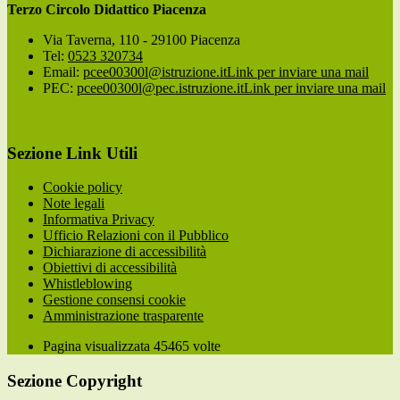
Terzo Circolo Didattico Piacenza
Via Taverna, 110 - 29100 Piacenza
Tel:
0523 320734
Email:
pcee00300l@istruzione.it
Link per inviare una mail
PEC:
pcee00300l@pec.istruzione.it
Link per inviare una mail
Sezione Link Utili
Cookie policy
Note legali
Informativa Privacy
Ufficio Relazioni con il Pubblico
Dichiarazione di accessibilità
Obiettivi di accessibilità
Whistleblowing
Gestione consensi cookie
Amministrazione trasparente
Pagina visualizzata
45465
volte
Sezione Copyright