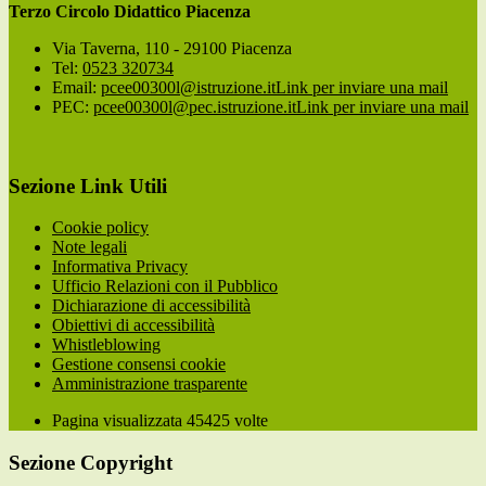
Terzo Circolo Didattico Piacenza
Via Taverna, 110 - 29100 Piacenza
Tel:
0523 320734
Email:
pcee00300l@istruzione.it
Link per inviare una mail
PEC:
pcee00300l@pec.istruzione.it
Link per inviare una mail
Sezione Link Utili
Cookie policy
Note legali
Informativa Privacy
Ufficio Relazioni con il Pubblico
Dichiarazione di accessibilità
Obiettivi di accessibilità
Whistleblowing
Gestione consensi cookie
Amministrazione trasparente
Pagina visualizzata
45425
volte
Sezione Copyright