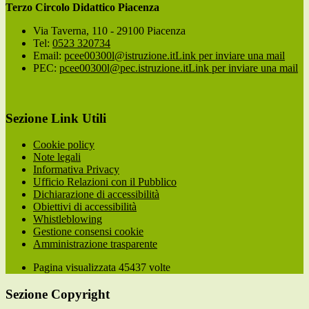
Terzo Circolo Didattico Piacenza
Via Taverna, 110 - 29100 Piacenza
Tel:
0523 320734
Email:
pcee00300l@istruzione.it
Link per inviare una mail
PEC:
pcee00300l@pec.istruzione.it
Link per inviare una mail
Sezione Link Utili
Cookie policy
Note legali
Informativa Privacy
Ufficio Relazioni con il Pubblico
Dichiarazione di accessibilità
Obiettivi di accessibilità
Whistleblowing
Gestione consensi cookie
Amministrazione trasparente
Pagina visualizzata
45437
volte
Sezione Copyright