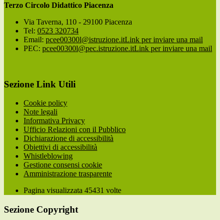
Terzo Circolo Didattico Piacenza
Via Taverna, 110 - 29100 Piacenza
Tel:
0523 320734
Email:
pcee00300l@istruzione.it
Link per inviare una mail
PEC:
pcee00300l@pec.istruzione.it
Link per inviare una mail
Sezione Link Utili
Cookie policy
Note legali
Informativa Privacy
Ufficio Relazioni con il Pubblico
Dichiarazione di accessibilità
Obiettivi di accessibilità
Whistleblowing
Gestione consensi cookie
Amministrazione trasparente
Pagina visualizzata
45431
volte
Sezione Copyright